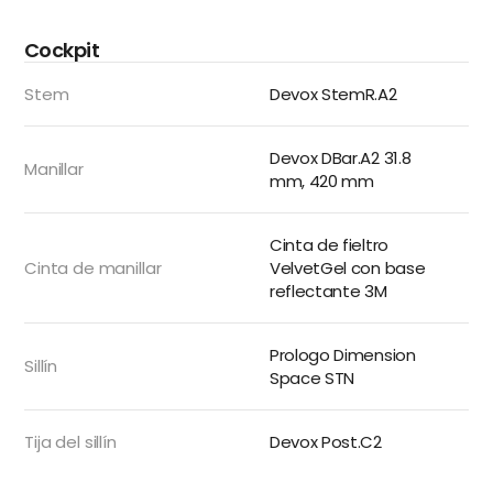
Cockpit
Stem
Devox StemR.A2
Devox DBar.A2 31.8
Manillar
mm, 420 mm
Cinta de fieltro
Cinta de manillar
VelvetGel con base
reflectante 3M
Prologo Dimension
Sillín
Space STN
Tija del sillín
Devox Post.C2