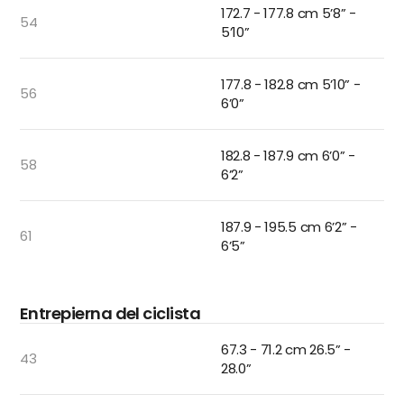
172.7 - 177.8 cm 5’8” -
54
5’10”
177.8 - 182.8 cm 5’10” -
56
6’0”
182.8 - 187.9 cm 6’0” -
58
6’2”
187.9 - 195.5 cm 6’2” -
61
6’5”
Entrepierna del ciclista
67.3 - 71.2 cm 26.5” -
43
28.0”