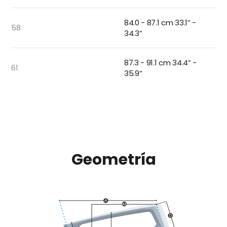
84.0 - 87.1 cm 33.1” -
58
34.3”
87.3 - 91.1 cm 34.4” -
61
35.9”
Geometría