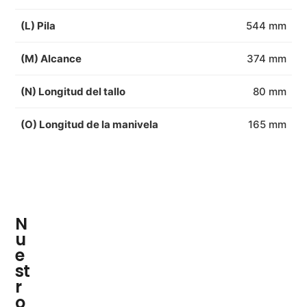
(L) Pila
544 mm
(M) Alcance
374 mm
(N) Longitud del tallo
80 mm
(O) Longitud de la manivela
165 mm
N
u
e
st
r
o