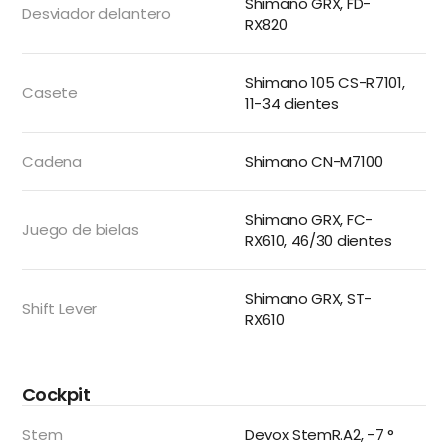
Shimano GRX, FD-
Desviador delantero
RX820
Shimano 105 CS-R7101,
Casete
11-34 dientes
Cadena
Shimano CN-M7100
Shimano GRX, FC-
Juego de bielas
RX610, 46/30 dientes
Shimano GRX, ST-
Shift Lever
RX610
Cockpit
Stem
Devox StemR.A2, -7 °